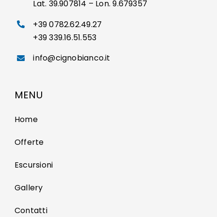
Lat. 39.907814 – Lon. 9.679357
+39 0782.62.49.27
+39 339.16.51.553
info@cignobianco.it
MENU
Home
Offerte
Escursioni
Gallery
Contatti