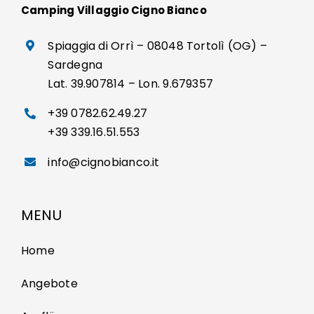
Camping Villaggio Cigno Bianco
Spiaggia di Orrì – 08048 Tortolì (OG) –
Sardegna
Lat. 39.907814 – Lon. 9.679357
+39 0782.62.49.27
+39 339.16.51.553
info@cignobianco.it
MENU
Home
Angebote