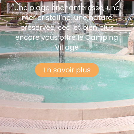
Une plage enchanteresse, une
Gallery
mer cristalline, une nature
préservée, ceci et bien plus
Contacts
encore vous offre le Camping
Village
En savoir plus