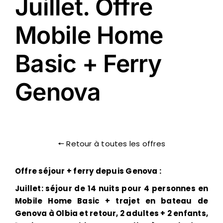
Juillet. Offre
Image
Gallery
Mobile Home
Contacts
Basic + Ferry
Genova
🠔 Retour à toutes les offres
Offre séjour + ferry depuis Genova :
Juillet: séjour de 14 nuits pour 4 personnes en
Mobile Home Basic + trajet en bateau de
Genova à Olbia et retour, 2 adultes + 2 enfants,