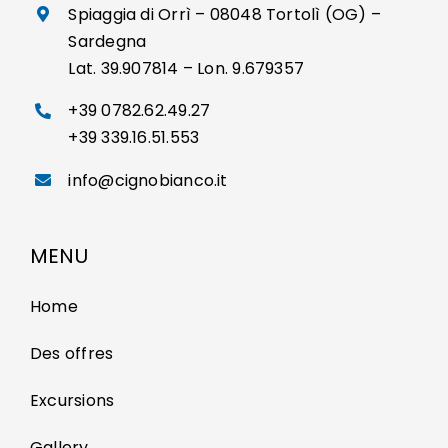
Spiaggia di Orrì – 08048 Tortolì (OG) –
Sardegna
Lat. 39.907814 – Lon. 9.679357
+39 0782.62.49.27
+39 339.16.51.553
info@cignobianco.it
MENU
Home
Des offres
Excursions
Gallery