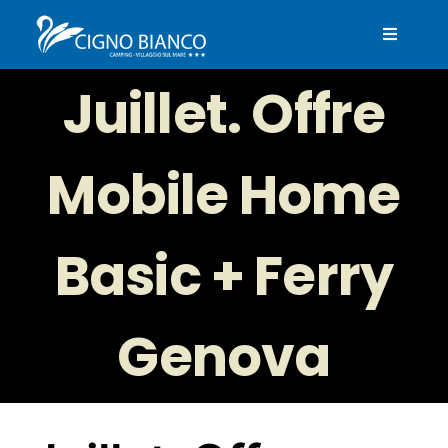
Skip
to
Toggle
content
Navigat
Home
Juillet. Offre
Structure
Mobile Home
Régulation piscine
Basic + Ferry
Excursions
Genova
Des offres
View
Restaurant & Piscine
Larger