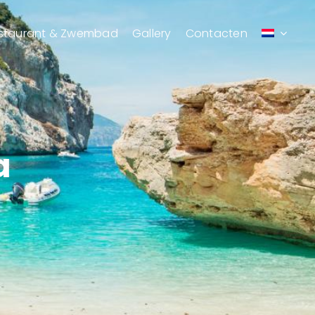
staurant & Zwembad
Gallery
Contacten
a