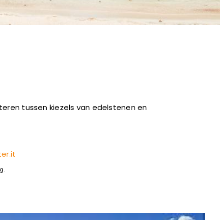
nteren tussen kiezels van edelstenen en
er.it
g.