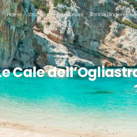
Home
Structuur
Excursies
Aanbiedingen
Re
Le Cale dell’Ogliastr