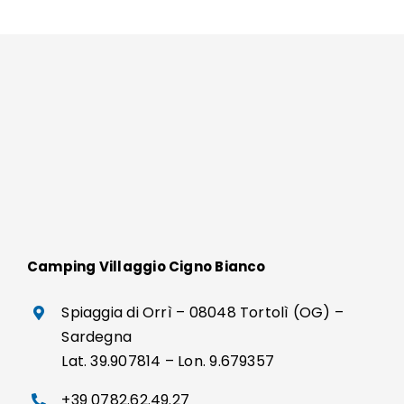
Camping Villaggio Cigno Bianco
Spiaggia di Orrì – 08048 Tortolì (OG) –
Sardegna
Lat. 39.907814 – Lon. 9.679357
+39 0782.62.49.27