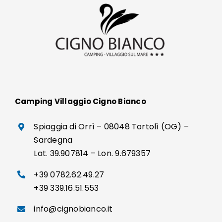
Camping Villaggio Cigno Bianco
Spiaggia di Orrì – 08048 Tortolì (OG) –
Sardegna
Lat. 39.907814 – Lon. 9.679357
+39 0782.62.49.27
+39 339.16.51.553
info@cignobianco.it