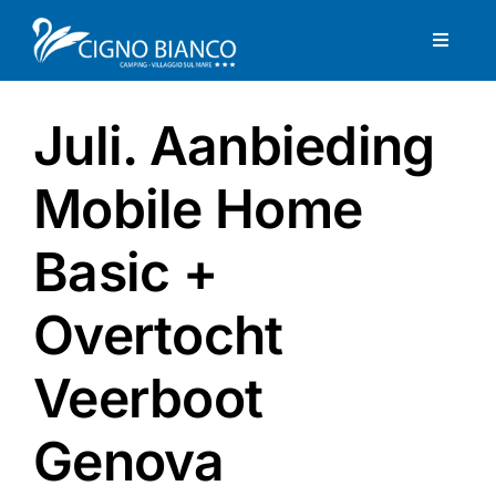
Skip
to
Toggle
content
Naviga
View
Home
Larger
Juli. Aanbieding
Image
Structuur
Mobile Home
Excursies
Basic +
Overtocht
Aanbiedingen
Veerboot
Restaurant & Zwembad
Genova
Gallery